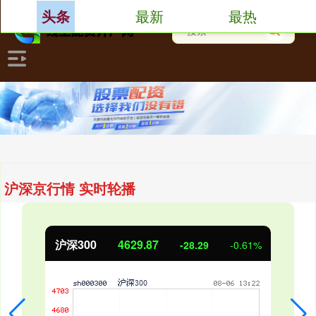
最新
最热
头条
沪深京行情 实时轮播
沪深300
4629.87
-28.29
-0.61%