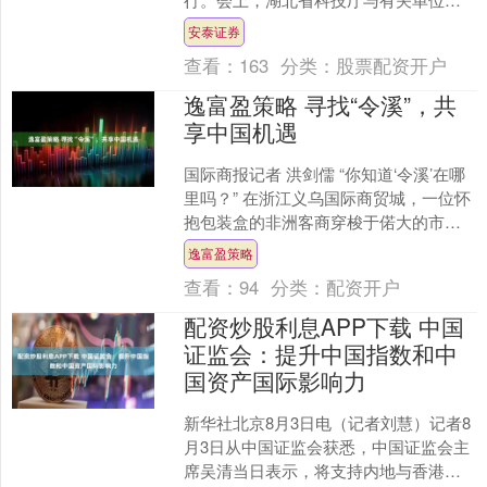
别签署新设立省联合基金协议、续签省
安泰证券
联合基金新一期协议、....
查看：
163
分类：
股票配资开户
逸富盈策略 寻找“令溪”，共
享中国机遇
国际商报记者 洪剑儒 “你知道‘令溪’在哪
里吗？” 在浙江义乌国际商贸城，一位怀
抱包装盒的非洲客商穿梭于偌大的市场
间。他时而进店向店主打听，时而拦下
逸富盈策略
路过的保安进....
查看：
94
分类：
配资开户
配资炒股利息APP下载 中国
证监会：提升中国指数和中
国资产国际影响力
新华社北京8月3日电（记者刘慧）记者8
月3日从中国证监会获悉，中国证监会主
席吴清当日表示，将支持内地与香港指