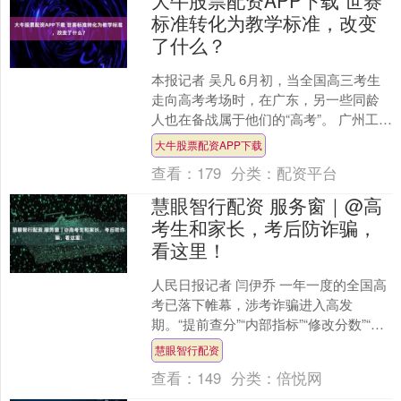
大牛股票配资APP下载 世赛
标准转化为教学标准，改变
了什么？
本报记者 吴凡 6月初，当全国高三考生
走向高考考场时，在广东，另一些同龄
人也在备战属于他们的“高考”。 广州工贸
技师学院移动应用开发项目集训基地，
大牛股票配资APP下载
20岁的朱晓航....
查看：
179
分类：
配资平台
慧眼智行配资 服务窗｜@高
考生和家长，考后防诈骗，
看这里！
人民日报记者 闫伊乔 一年一度的全国高
考已落下帷幕，涉考诈骗进入高发
期。“提前查分”“内部指标”“修改分数”“发
放助学金”……各类骗术层出不穷，诈骗
慧眼智行配资
分子利用家长....
查看：
149
分类：
倍悦网