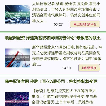
人民日报记者 杨迅 祝佳祺 张文豪 看完小
剧场演出，年轻人逛起周边商场和夜市；
演唱会现场气氛热烈，场外文创摊位前同
样人头....
03-27
网上期货配资平台
顺配网配资 泽连斯基或将同特朗普讨论“最敏感的领土内容”
新华财经北京11月24日电 据外媒报道，乌
克兰总统泽连斯基近期或将前往美国会见
美国总统特朗普，双方将讨论计划中“最敏
感”....
04-01
顺配网配资
嗨牛配资官网 停牌！百亿A股公司，筹划控制权变更
【导读】思维列控实控人正在筹划重大
事项，可能导致控制权发生变更 中国基
金报记者夏天 上市十年后，思维列控