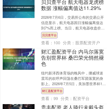
贝贝查平台 航天电器龙虎榜
数据 涨幅偏离值达11.29%
2026年7月6日，交易所公布的交易公开
信息显示，航天电器因日涨幅偏离值达
到7%而上榜。当日，航天电器收盘价为
92.07元，涨跌幅为10.00%，偏离值为
贝贝查平台
11.....
查看：
100
分类：
股票配资开户
财汇盈配资平台 内马尔落寞
告别世界杯 桑巴荣光悄然褪
色
纽约新泽西体育场的晚风中，挪威球迷
震耳的欢呼声回荡在桑巴军团落寞的身
影上。2026年7月5日，美加墨世界杯1/8
决赛落下帷幕，夺冠热门巴西队以1-2不
财汇盈配资平台
敌挪威，止....
查看：
99
分类：
配资平台
贵丰配资 老人骑行未戴头盔