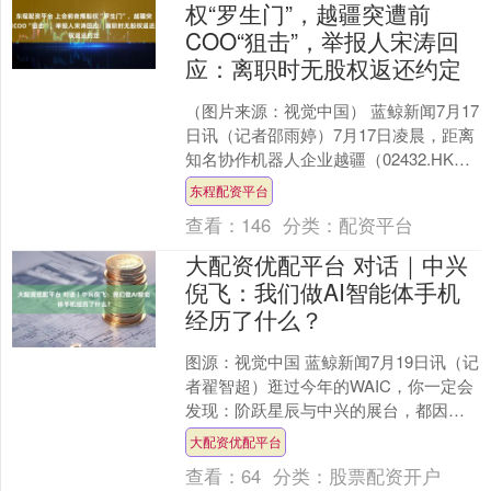
权“罗生门”，越疆突遭前
COO“狙击”，举报人宋涛回
应：离职时无股权返还约定
（图片来源：视觉中国） 蓝鲸新闻7月17
日讯（记者邵雨婷）7月17日凌晨，距离
知名协作机器人企业越疆（02432.HK）
的创业板首发上会仅剩5天，一篇实名举
东程配资平台
报长....
查看：
146
分类：
配资平台
大配资优配平台 对话｜中兴
倪飞：我们做AI智能体手机
经历了什么？
图源：视觉中国 蓝鲸新闻7月19日讯（记
者翟智超）逛过今年的WAIC，你一定会
发现：阶跃星辰与中兴的展台，都因一
款主打AI功能的手机，成为现场必打卡
大配资优配平台
点。 其中，....
查看：
64
分类：
股票配资开户