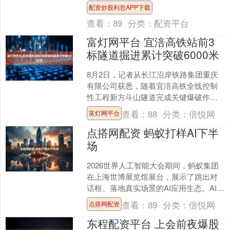
数公司加强合作，推出更多基于中国资
配资炒股利息APP下载
产的指数，推动两地....
查看：
89
分类：
配资平台
富灯网平台 宜涪高铁站前3
标隧道掘进累计突破6000米
8月2日，记者从长江沿岸铁路集团重庆
有限公司获悉，随着宜涪高铁全线控制
性工程新方斗山隧道完成关键爆破作
业，由中铁十一局承建的宜涪高铁站前3
查看：
88
分类：
倍悦网
富灯网平台
标4座隧道掘进总里程突....
点搭网配资 蚂蚁打样AI下半
场
2026世界人工智能大会期间，蚂蚁集团
在上海世博展览馆展台，展示了跳出对
话框、落地真实场景的AI应用生态。AI健
康应用“阿福”线下落地“科学减重1亿斤”行
查看：
89
分类：
倍悦网
点搭网配资
动，A....
东程配资平台 上会前夜爆股