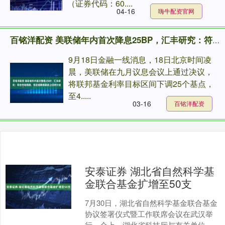
（证券代码：60....
04-16
嗨牛配资官网
百铭洋配资 美联储年内首次降息25BP，汇丰研究：符合市场预期，但后续降息路径上仍存分歧
9月18日金融一线消息，18日北京时间凌
晨，美联储在九月议息会议上通过决议，
将联邦基金利率目标区间下调25个基点，
至4.....
03-16
百铭洋配资
安泰证券 湖北省自然科学基
金联合基金扩增至50支
7月30日，湖北省自然科学基金联合基金
协议签署仪式暨工作联席会议在武汉举
行。会上，湖北省科技厅与有关单位分