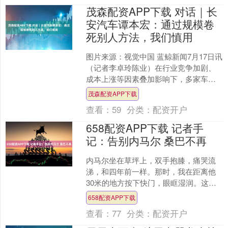
茂森配资APP下载 对话｜长
安汽车谭本宏：通过规模卷
死别人方法，我们慎用
图片来源：视觉中国 蓝鲸新闻7月17日讯
（记者李卓玲陈业）在行业竞争加剧、
成本上涨等因素叠加影响下，多家车企
半年业绩承压。 据不完全梳理，今年上
茂森配资APP下载
半年，江淮汽车、....
查看：
59
分类：
配资开户
658配资APP下载 记者手
记：告别内马尔 桑巴不再
内马尔坐在草坪上，双手抱膝，痛哭流
涕，和四年前一样。那时，我在距离他
30米的地方按下快门，眼眶湿润。这
次，还是同样的距离，同样的场景，我
658配资APP下载
的内心却波澜不惊。或许对....
查看：
77
分类：
配资开户