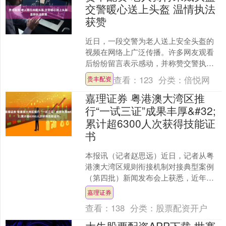
交警暖心送上头盔 温情执法
获赞
近日，一段交警为老人送上安全头盔的
视频在网络上广泛传播。许多网友观看
后纷纷留言表示感动，并称赞交警执法
既贴心又温暖。 6月24日22时30分许，
查看：
123
分类：
倍悦网
贵丰配资
宿迁市公安局交管....
嘉理证券 粤港澳大湾区推
行“一试三证”成果丰厚&#32;
累计超6300人次获得技能证
书
本报讯（记者赵思远）近日，记者从粤
港澳大湾区规则衔接机制对接典型案例
（第四批）新闻发布会上获悉，近年
来，广东持续深化粤港澳技能人才评价
嘉理证券
合作，着力推进标准共建、结....
查看：
138
分类：
股票配资开户