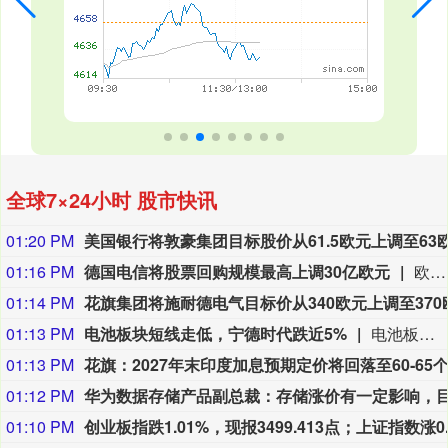
全球7×24小时 股市快讯
01:20 PM
01:16 PM
德国电信将股票回购规模最高上调30亿欧元
欧洲最大电信运营商德国电信公布符合预期的第二季度业绩后，将其2026年股票回购计划最高追加30亿欧元（折合35亿美元）。德国电信周四发布声明表示，董事会于8月6日会议批准本次回购计划，此举旨在应对公司股价低迷；本次新增回购后，全年回购总规模最高可达50亿欧元。德国电信第二季度营收增长4.4%，达到299亿欧元；分析师预期均值为300亿欧元。得益于持有美国T‑Mobile的多数股权，德国电信近年表现优于欧洲同业，对冲了德国及全欧洲的行业竞争压力。依托美国T‑Mobile的经营表现，公司周四上调全年租赁后自由现金流指引，由原先的逾198亿欧元上调至约200亿欧元。公司称，在2026年已根据此前公布的回购计划完成约12亿欧元的股票回购。德国电信股价年内累计下跌约1%。
01:14 PM
01:13 PM
电池板块短线走低，宁德时代跌近5%
电池板块短线走低，圣阳股份、宁德时代、领湃科技、金银河、容百科技等走低。
01:13 PM
01:12 PM
01:10 PM