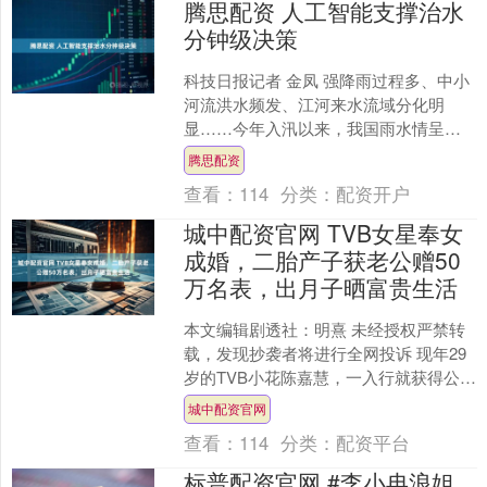
腾思配资 人工智能支撑治水
分钟级决策
科技日报记者 金凤 强降雨过程多、中小
河流洪水频发、江河来水流域分化明
显……今年入汛以来，我国雨水情呈现
三大特点。这像三道考题，考验着我国
腾思配资
面对汛期大考的应对能力....
查看：
114
分类：
配资开户
城中配资官网 TVB女星奉女
成婚，二胎产子获老公赠50
万名表，出月子晒富贵生活
本文编辑剧透社：明熹 未经授权严禁转
载，发现抄袭者将进行全网投诉 现年29
岁的TVB小花陈嘉慧，一入行就获得公司
的力捧，两度在剧中担任女一，可她却
城中配资官网
在事业的高峰期....
查看：
114
分类：
配资平台
标普配资官网 #李小冉浪姐