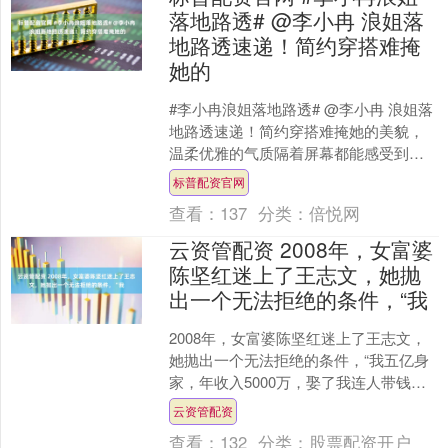
落地路透# @李小冉 浪姐落
地路透速递！简约穿搭难掩
她的
#李小冉浪姐落地路透# @李小冉 浪姐落
地路透速递！简约穿搭难掩她的美貌，
温柔优雅的气质隔着屏幕都能感受到，
一路对粉丝笑着打招呼。姐姐还在现场
标普配资官网
解锁了超可爱的“饭....
查看：
137
分类：
倍悦网
云资管配资 2008年，女富婆
陈坚红迷上了王志文，她抛
出一个无法拒绝的条件，“我
2008年，女富婆陈坚红迷上了王志文，
她抛出一个无法拒绝的条件，“我五亿身
家，年收入5000万，娶了我连人带钱都
是你的”，不料王志文淡淡一笑，表示不
云资管配资
想结婚，只想....
查看：
132
分类：
股票配资开户