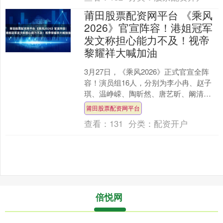
莆田股票配资网平台 《乘风
2026》官宣阵容！港姐冠军
发文称担心能力不及！视帝
黎耀祥大喊加油
3月27日，《乘风2026》正式官宣全阵
容！演员组16人，分别为李小冉、赵子
琪、温峥嵘、陶昕然、唐艺昕、阚清
子、孙怡、张慧雯、陈瑶、张月、代
莆田股票配资网平台
斯、何宣林、黄灿灿、....
查看：
131
分类：
配资开户
倍悦网